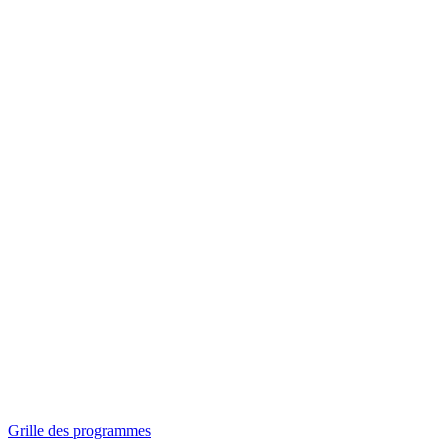
Panorama
Séances spéciales
Invitations
Grille des programmes