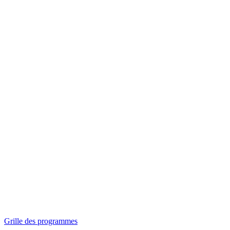
Panorama
Séances spéciales
Invitations
Grille des programmes