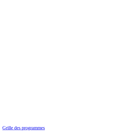
Panorama
Séances spéciales
Invitations
Grille des programmes