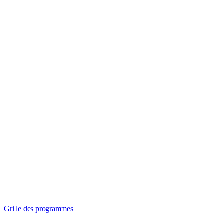
Panorama
Séances spéciales
Invitations
Grille des programmes