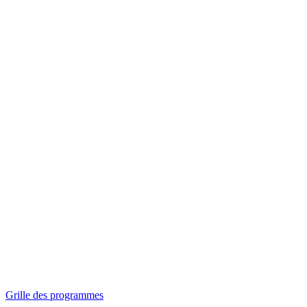
Panorama
Séances spéciales
Invitations
Grille des programmes