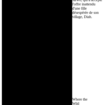
l'offre inattendu
d'une fille
désespérée de son
village, Diah.
Where the
Wild