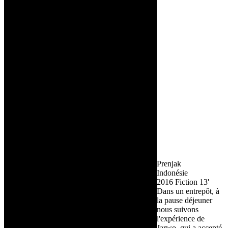
Prenjak
Indonésie
2016
Fiction
13'
Dans un entrepôt, à
la pause déjeuner
nous suivons
l'expérience de
Jarwo, qui a accepté