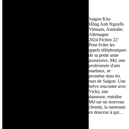
Saigon Kiss
Hồng Anh Nguyễn
Vietnam, Australie,
Allemagne
2024
Fiction
22'
Pour éviter les
appels téléphoniques
de sa petite amie
possessive, Mơ, une
professeure d'arts
martiaux, se
promène dans les
rues de Saïgon. Une
brève rencontre avec
Vicky, une
danseuse, entraîne
Mơ sur un nouveau
chemin, la ramenant
en douceur à qui…