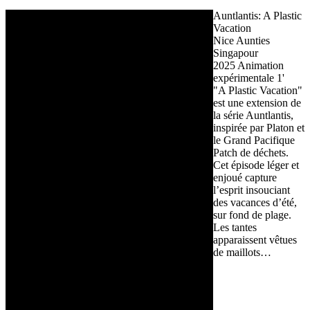
Auntlantis: A Plastic
Vacation
Nice Aunties
Singapour
2025
Animation
expérimentale
1'
"A Plastic Vacation"
est une extension de
la série Auntlantis,
inspirée par Platon et
le Grand Pacifique
Patch de déchets.
Cet épisode léger et
enjoué capture
l’esprit insouciant
des vacances d’été,
sur fond de plage.
Les tantes
apparaissent vêtues
de maillots…