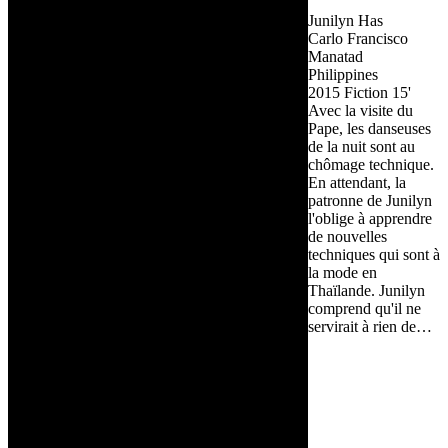
Junilyn Has
Carlo Francisco
Manatad
Philippines
2015
Fiction
15'
Avec la visite du
Pape, les danseuses
de la nuit sont au
chômage technique.
En attendant, la
patronne de Junilyn
l'oblige à apprendre
de nouvelles
techniques qui sont à
la mode en
Thaïlande. Junilyn
comprend qu'il ne
servirait à rien de…