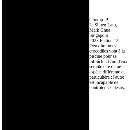
Chomp It!
Li Shuen Lam,
Mark Chua
Singapour
2023
Fiction
12'
Deux hommes
crocodiles vont à la
piscine pour se
rafraîchir. L'un d'eux
semble être d'une
espèce différente et
particulière ; l'autre
est incapable de
contrôler ses désirs.