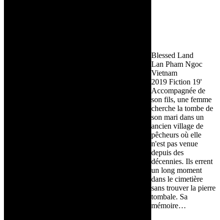
Blessed Land
Lan Pham Ngoc
Vietnam
2019
Fiction
19'
Accompagnée de
son fils, une femme
cherche la tombe de
son mari dans un
ancien village de
pêcheurs où elle
n'est pas venue
depuis des
décennies. Ils errent
un long moment
dans le cimetière
sans trouver la pierre
tombale. Sa
mémoire…