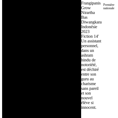
Frangipanis
Première
Grow
nationale
Nirartha
Bas
Diwangkara
Indonésie
2023
Fiction
14'
Un assistant
personnel,
dans un
ashram
hindu de
notoriété,
est déchiré
entre son
guru au
charisme
sans pareil
et son
nouvel
élève si
innocent.