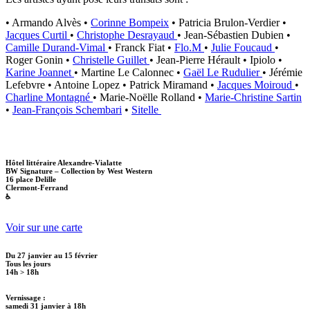
• Armando Alvès •
Corinne Bompeix
• Patricia Brulon-Verdier •
Jacques Curtil
•
Christophe Desrayaud
• Jean-Sébastien Dubien •
Camille Durand-Vimal
• Franck Fiat •
Flo.M
•
Julie Foucaud
•
Roger Gonin •
Christelle Guillet
• Jean-Pierre Hérault • Ipiolo •
Karine Joannet
• Martine Le Calonnec •
Gaël Le Rudulier
• Jérémie
Lefebvre • Antoine Lopez • Patrick Miramand •
Jacques Moiroud
•
Charline Montagné
• Marie-Noëlle Rolland •
Marie-Christine Sartin
•
Jean-François Schembari
•
Sitelle
Hôtel littéraire Alexandre-Vialatte
BW Signature – Collection by West Western
16 place Delille
Clermont-Ferrand
♿
Voir sur une carte
Du 27 janvier au 15 février
Tous les jours
14h > 18h
Vernissage :
samedi 31 janvier à 18h