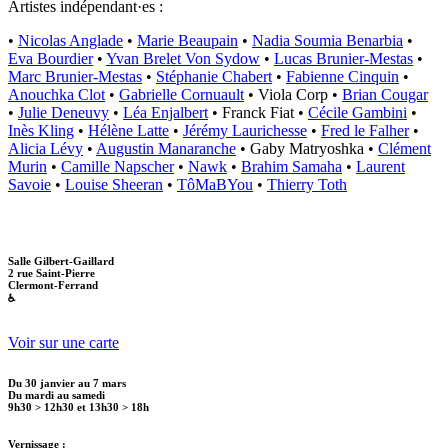
Artistes indépendant·es :
•
Nicolas Anglade
•
Marie Beaupain
•
Nadia Soumia Benarbia
•
Eva Bourdier
•
Yvan Brelet Von Sydow
•
Lucas Brunier-Mestas
•
Marc Brunier-Mestas
•
Stéphanie Chabert
•
Fabienne Cinquin
•
Anouchka Clot
•
Gabrielle Cornuault
• Viola Corp •
Brian Cougar
•
Julie Deneuvy
•
Léa Enjalbert
• Franck Fiat •
Cécile Gambini
•
Inès Kling
•
Hélène Latte
•
Jérémy Laurichesse
•
Fred le Falher
•
Alicia Lévy
•
Augustin Manaranche
• Gaby Matryoshka •
Clément
Murin
•
Camille Napscher
•
Nawk
•
Brahim Samaha
•
Laurent
Savoie
•
Louise Sheeran
•
TôMaBYou
•
Thierry Toth
Salle Gilbert-Gaillard
2 rue Saint-Pierre
Clermont-Ferrand
♿
Voir sur une carte
Du 30 janvier au 7 mars
Du mardi au samedi
9h30 > 12h30 et 13h30 > 18h
Vernissage :