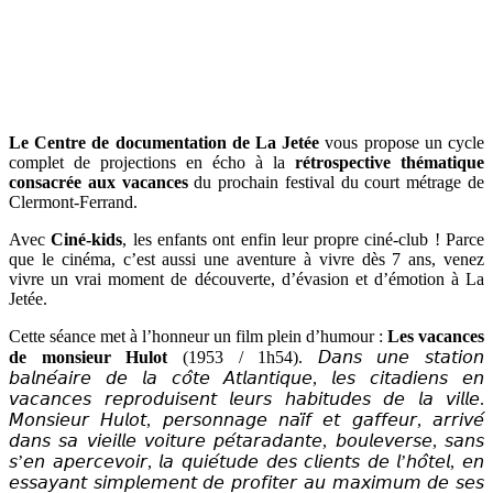
Le Centre de documentation de La Jetée
vous propose un cycle
complet de projections en écho à la
rétrospective thématique
consacrée aux vacances
du prochain festival du court métrage de
Clermont-Ferrand.
Avec
Ciné-kids
, les enfants ont enfin leur propre ciné-club ! Parce
que le cinéma, c’est aussi une aventure à vivre dès 7 ans, venez
vivre un vrai moment de découverte, d’évasion et d’émotion à La
Jetée.
Cette séance met à l’honneur un film plein d’humour :
Les vacances
de monsieur Hulot
(1953 / 1h54). 𝘋𝘢𝘯𝘴 𝘶𝘯𝘦 𝘴𝘵𝘢𝘵𝘪𝘰𝘯
𝘣𝘢𝘭𝘯𝘦́𝘢𝘪𝘳𝘦 𝘥𝘦 𝘭𝘢 𝘤𝘰̂𝘵𝘦 𝘈𝘵𝘭𝘢𝘯𝘵𝘪𝘲𝘶𝘦, 𝘭𝘦𝘴 𝘤𝘪𝘵𝘢𝘥𝘪𝘦𝘯𝘴 𝘦𝘯
𝘷𝘢𝘤𝘢𝘯𝘤𝘦𝘴 𝘳𝘦𝘱𝘳𝘰𝘥𝘶𝘪𝘴𝘦𝘯𝘵 𝘭𝘦𝘶𝘳𝘴 𝘩𝘢𝘣𝘪𝘵𝘶𝘥𝘦𝘴 𝘥𝘦 𝘭𝘢 𝘷𝘪𝘭𝘭𝘦.
𝘔𝘰𝘯𝘴𝘪𝘦𝘶𝘳 𝘏𝘶𝘭𝘰𝘵, 𝘱𝘦𝘳𝘴𝘰𝘯𝘯𝘢𝘨𝘦 𝘯𝘢𝘪̈𝘧 𝘦𝘵 𝘨𝘢𝘧𝘧𝘦𝘶𝘳, 𝘢𝘳𝘳𝘪𝘷𝘦́
𝘥𝘢𝘯𝘴 𝘴𝘢 𝘷𝘪𝘦𝘪𝘭𝘭𝘦 𝘷𝘰𝘪𝘵𝘶𝘳𝘦 𝘱𝘦́𝘵𝘢𝘳𝘢𝘥𝘢𝘯𝘵𝘦, 𝘣𝘰𝘶𝘭𝘦𝘷𝘦𝘳𝘴𝘦, 𝘴𝘢𝘯𝘴
𝘴’𝘦𝘯 𝘢𝘱𝘦𝘳𝘤𝘦𝘷𝘰𝘪𝘳, 𝘭𝘢 𝘲𝘶𝘪𝘦́𝘵𝘶𝘥𝘦 𝘥𝘦𝘴 𝘤𝘭𝘪𝘦𝘯𝘵𝘴 𝘥𝘦 𝘭’𝘩𝘰̂𝘵𝘦𝘭, 𝘦𝘯
𝘦𝘴𝘴𝘢𝘺𝘢𝘯𝘵 𝘴𝘪𝘮𝘱𝘭𝘦𝘮𝘦𝘯𝘵 𝘥𝘦 𝘱𝘳𝘰𝘧𝘪𝘵𝘦𝘳 𝘢𝘶 𝘮𝘢𝘹𝘪𝘮𝘶𝘮 𝘥𝘦 𝘴𝘦𝘴