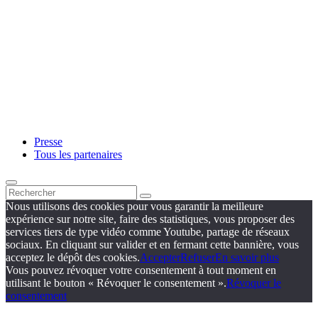
Presse
Tous les partenaires
Nous utilisons des cookies pour vous garantir la meilleure
expérience sur notre site, faire des statistiques, vous proposer des
services tiers de type vidéo comme Youtube, partage de réseaux
sociaux. En cliquant sur valider et en fermant cette bannière, vous
acceptez le dépôt des cookies.
Accepter
Refuser
En savoir plus
Vous pouvez révoquer votre consentement à tout moment en
utilisant le bouton « Révoquer le consentement ».
Révoquer le
consentement