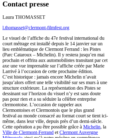
Contact presse
Laura THOMASSET
l.thomasset@clermont-filmfest.org
Le visuel de l’affiche du 47e festival international du
court métrage est installé depuis le 14 janvier sur un
lieu emblématique de Clermont Ferrand : les Pistes
(Parc Cataroux – Michelin). Il y restera jusqu’en mai
prochain et offrira aux automobilistes transitant par cet
axe une vue imprenable sur l’affiche créée par Marie
Larrivé à l’occasion de cette prochaine édition.
C’est historique : jamais encore Michelin n’avait
jusqu’alors offert une telle visibilité sur ses murs à une
structure extérieure. La représentation des Pistes se
dessinant sur l’horizon du visuel n’y est sans doute
pas pour rien et a su séduire la célèbre entreprise
clermontoise. L’occasion de rappeler aux
Clermontoises et Clermontois que le plus grand
festival au monde consacré au format court se tient ici-
même, dans leur ville, depuis près d’un demi-siècle.
Cette opération a pu être possible grâce à
Michelin
, la
Ville de Clermont-Ferrand
et
Clermont Auvergne
Métropole
ainsi qu’à notre mécène en compétence