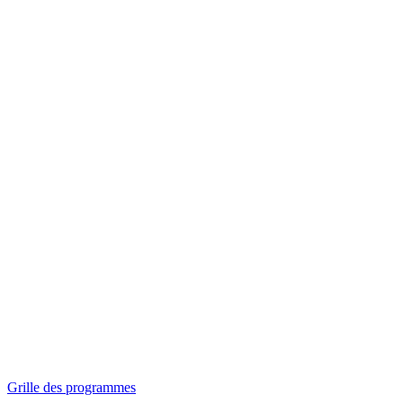
Panorama
Séances spéciales
Invitations
Grille des programmes