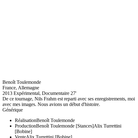
Benoît Toulemonde
France, Allemagne
2013
Expérimental, Documentaire
27'
De ce tournage, Nils Frahm est reparti avec ses enregistrements, moi
avec mes images. Nous avions un début d'histoire.
Générique
Réalisation
Benoît Toulemonde
Production
Benoît Toulemonde [Stances]
Alix Turrettini
[Bobine]
Vente
Alix Turrettini [Bobine]