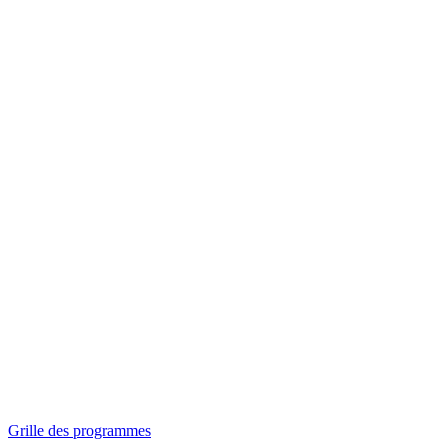
Panorama
Séances spéciales
Invitations
Grille des programmes