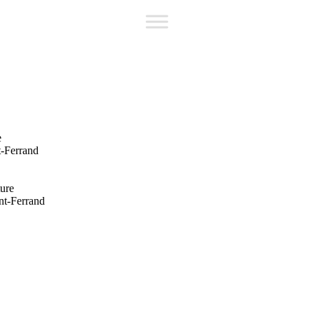
e
t-Ferrand
ture
nt-Ferrand