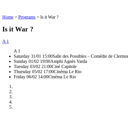
Home
>
Programs
>
Is it War ?
Is it War ?
A 1
A 1
Saturday 31/01 15:00
Salle des Possibles – Comédie de Clermo
Sunday 01/02 19:00
Amphi Agnès Varda
Tuesday 03/02 21:00
Ciné Capitole
Thursday 05/02 17:00
Cinéma Le Rio
Friday 06/02 14:00
Cinéma Le Rio