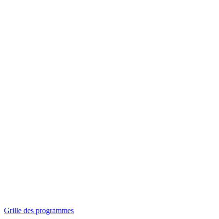
Panorama
Séances spéciales
Invitations
Grille des programmes