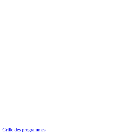
Panorama
Séances spéciales
Invitations
Grille des programmes