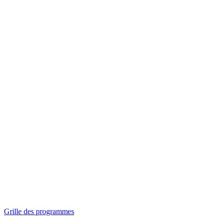
Panorama
Séances spéciales
Invitations
Grille des programmes