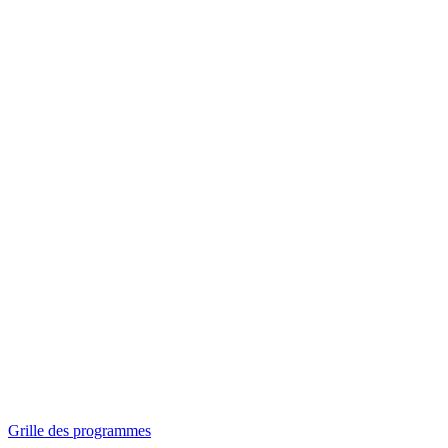
Panorama
Séances spéciales
Invitations
Grille des programmes