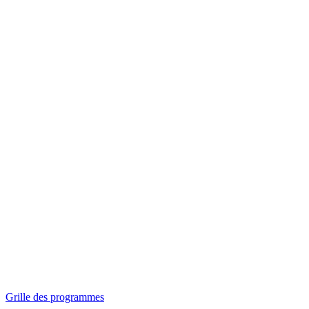
Panorama
Séances spéciales
Invitations
Grille des programmes