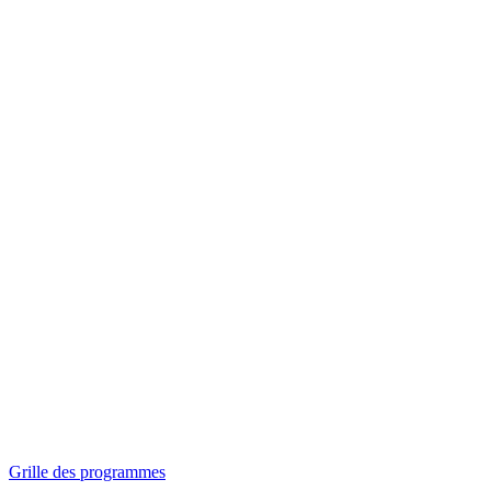
Panorama
Séances spéciales
Invitations
Grille des programmes