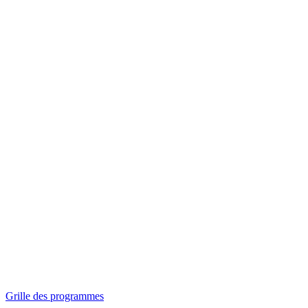
Panorama
Séances spéciales
Invitations
Grille des programmes