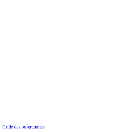
Panorama
Séances spéciales
Invitations
Grille des programmes