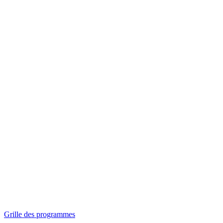
Panorama
Séances spéciales
Invitations
Grille des programmes