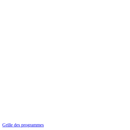
Panorama
Séances spéciales
Invitations
Grille des programmes