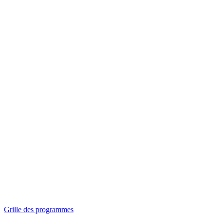
Panorama
Séances spéciales
Invitations
Grille des programmes